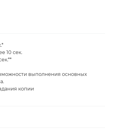
.*
е 10 сек.
ек.**
возможности выполнения основных
а.
оздания копии