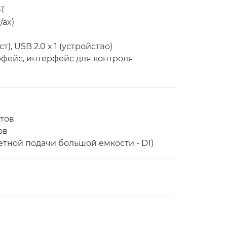
-T
/ax)
ост), USB 2.0 x 1 (устройство)
фейс, интерфейс для контроля
тов
ов
етной подачи большой емкости - D1)