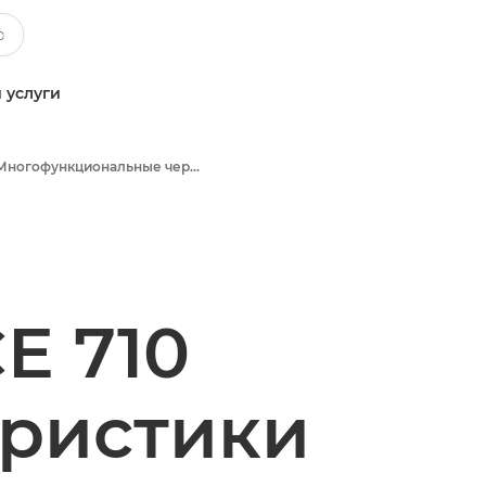
 услуги
Многофункциональные черно-белые принтеры
E 710
еристики