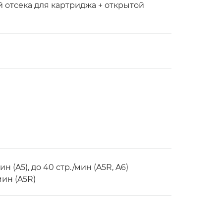
й отсека для картриджа + открытой
мин (A5), до 40 стр./мин (A5R, A6)
/мин (A5R)