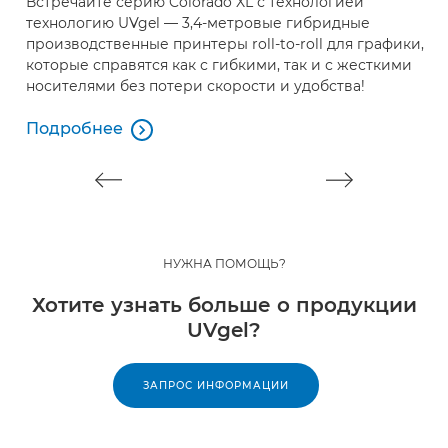
Встречайте серию Colorado XL с технологией
В
технологию UVgel — 3,4-метровые гибридные
п
производственные принтеры roll-to-roll для графики,
п
которые справятся как с гибкими, так и с жесткими
носителями без потери скорости и удобства!
П
П
Подробнее

Подробнее
НУЖНА ПОМОЩЬ?
Хотите узнать больше о продукции
UVgel?
ЗАПРОС ИНФОРМАЦИИ