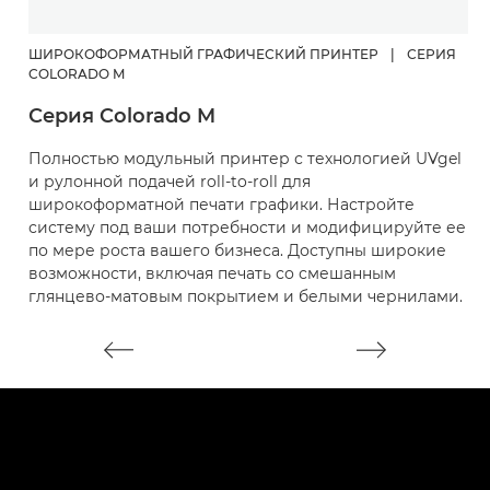
ШИРОКОФОРМАТНЫЙ ГРАФИЧЕСКИЙ ПРИНТЕР
|
СЕРИЯ
Ш
COLORADO M
C
Серия Colorado M
Б
Полностью модульный принтер с технологией UVgel
п
и рулонной подачей roll-to-roll для
О
широкоформатной печати графики. Настройте
з
систему под ваши потребности и модифицируйте ее
по мере роста вашего бизнеса. Доступны широкие
возможности, включая печать со смешанным
глянцево-матовым покрытием и белыми чернилами.