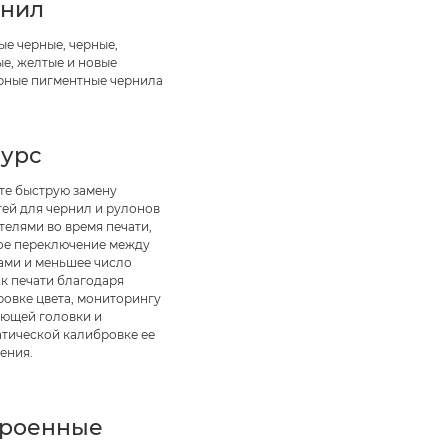
рнил
ые черные, черные,
е, желтые и новые
рные пигментные чернила
сурс
те быструю замену
тей для чернил и рулонов
телями во время печати,
ое переключение между
ами и меньшее число
к печати благодаря
ровке цвета, мониторингу
ающей головки и
атической калибровке ее
ения.
троенные