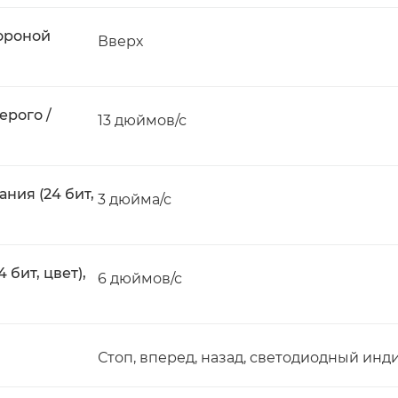
ороной
Вверх
ерого /
13 дюймов/с
ния (24 бит,
3 дюйма/с
бит, цвет),
6 дюймов/с
Стоп, вперед, назад, светодиодный инд