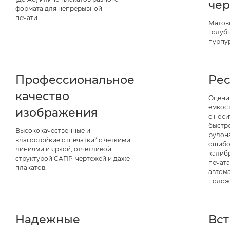
че
формата для непрерывной
печати.
Матов
голубы
пурпу
Профессиональное
Ре
качество
Оцени
емкос
изображения
с носи
быстр
Высококачественные и
рулон
2
влагостойкие отпечатки
с четкими
ошибо
линиями и яркой, отчетливой
калиб
структурой САПР-чертежей и даже
печат
плакатов.
автом
полож
Надежные
Вс