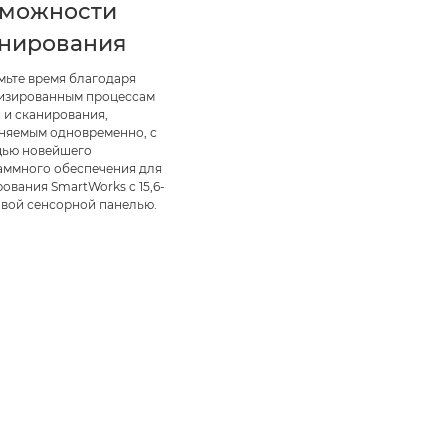
зможности
анирования
мьте время благодаря
изированным процессам
 и сканирования,
няемым одновременно, с
ью новейшего
аммного обеспечения для
ования SmartWorks с 15,6-
вой сенсорной панелью.