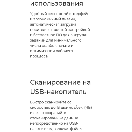
использования
Удобный сенсорный интерфейс
и эргономичный дизайн,
автоматическая загрузка
носителя с простой настройкой
и бесплатное ПО для выгрузки
заданий для минимального
числа ошибок печати и
оптимизации рабочего
процесса.
Сканирование на
USB-накопитель
Быстро сканируйте со
скоростью до 13 дюймов/сек. (ЧБ)
и легко сохраняйте
отсканированные данные
непосредственно на USB-
накопитель, включая файлы