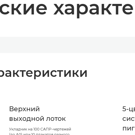
ские характ
рактеристики
Верхний
5-ц
выходной лоток
сис
пи
Укладчик на 100 САПР-чертежей
(до A0) или 10 плакатов разного