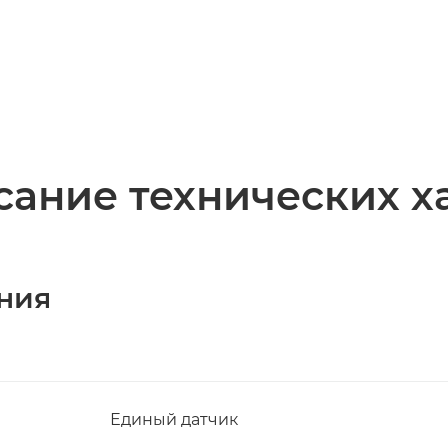
ание технических х
ния
Единый датчик