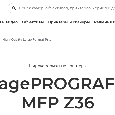
 и видео
Объективы
Принтеры и сканеры
Решения и
High-Quality Large Format Printers for CAD/GIS and Stunning Graphics
Широкоформатные принтеры
magePROGRAF 
MFP Z36