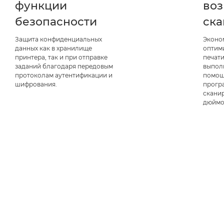
функции
во
безопасности
ск
Защита конфиденциальных
Эконо
данных как в хранилище
оптим
принтера, так и при отправке
печати
заданий благодаря передовым
выпол
протоколам аутентификации и
помощ
шифрования.
прогр
сканир
дюймо