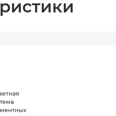
еристики
ветная
тема
гментных