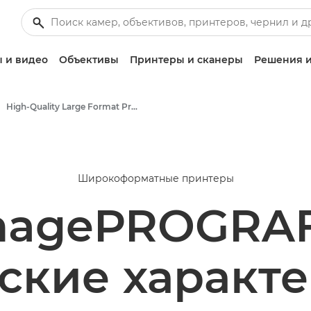
 и видео
Объективы
Принтеры и сканеры
Решения и
High-Quality Large Format Printers for CAD/GIS and Stunning Graphics
Широкоформатные принтеры
magePROGRAF
ские характ