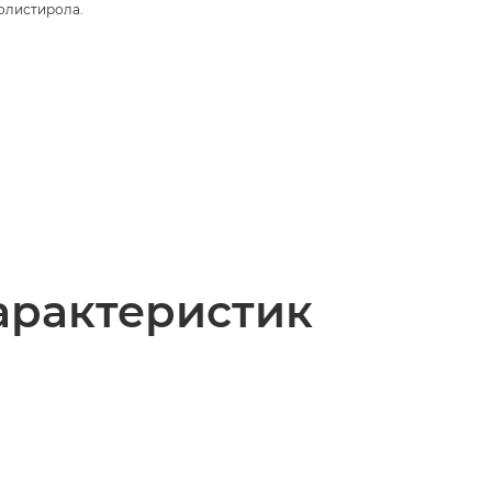
олистирола.
арактеристик