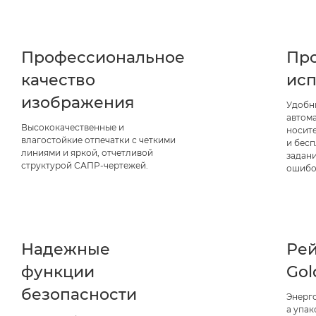
Профессиональное
Про
качество
исп
изображения
Удобн
автома
Высококачественные и
носит
влагостойкие отпечатки с четкими
и бес
линиями и яркой, отчетливой
задан
структурой САПР-чертежей.
ошибо
Надежные
Рей
функции
Gol
безопасности
Энерг
а упак