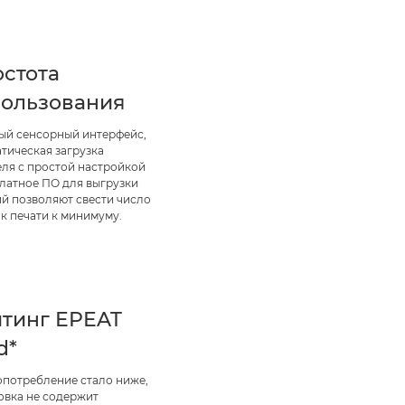
стота
ользования
ый сенсорный интерфейс,
тическая загрузка
еля с простой настройкой
платное ПО для выгрузки
ий позволяют свести число
к печати к минимуму.
тинг EPEAT
d*
опотребление стало ниже,
овка не содержит