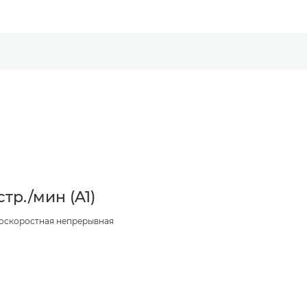
 стр./мин (A1)
оскоростная непрерывная
ь