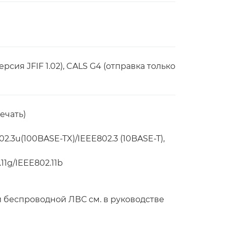
версия JFIF 1.02), CALS G4 (отправка только
ечать)
02.3u(100BASE-TX)/IEEE802.3 (10BASE-T),
11g/IEEE802.11b
 беспроводной ЛВС см. в руководстве