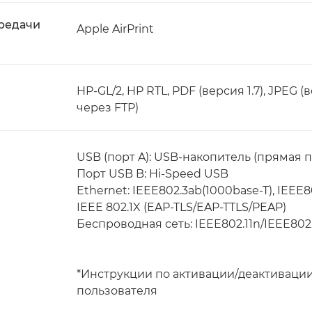
редачи
Apple AirPrint
HP-GL/2, HP RTL, PDF (версия 1.7), JPEG (
через FTP)
USB (порт A): USB-накопитель (прямая п
Порт USB B: Hi-Speed USB
Ethernet: IEEE802.3ab(1000base-T), IEEE8
IEEE 802.1X (EAP-TLS/EAP-TTLS/PEAP)
Беспроводная сеть: IEEE802.11n/IEEE802.
*Инструкции по активации/деактивации
пользователя