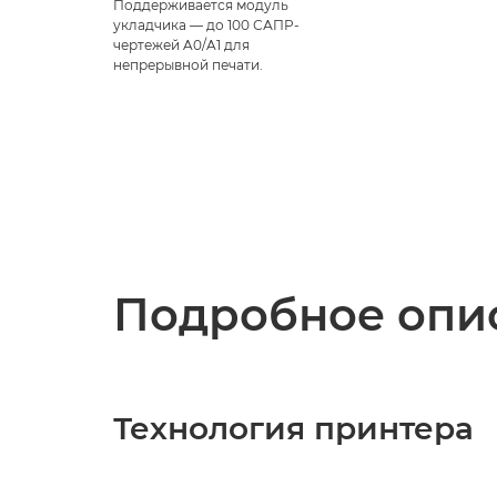
Поддерживается модуль
укладчика — до 100 САПР-
чертежей A0/A1 для
непрерывной печати.
Подробное опис
Технология принтера