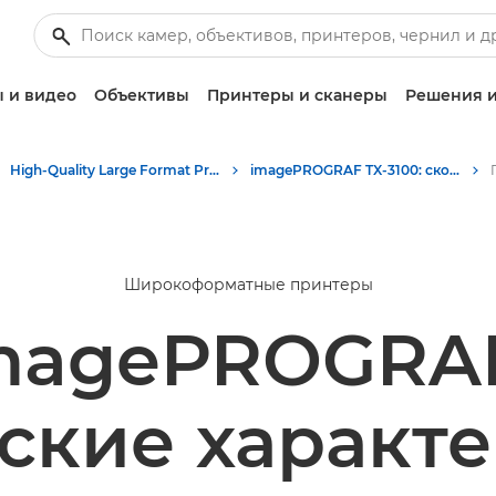
 и видео
Объективы
Принтеры и сканеры
Решения и
High-Quality Large Format Printers for CAD/GIS and Stunning Graphics
imagePROGRAF TX-3100: скорость и качество широкоформатной печати
Широкоформатные принтеры
magePROGRAF
ские характ