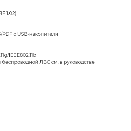
IF 1.02)
G/PDF с USB-накопителя
11g/IEEE802.11b
 беспроводной ЛВС см. в руководстве