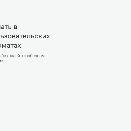
ать в
ьзовательских
рматах
 без полей в свободном
те.