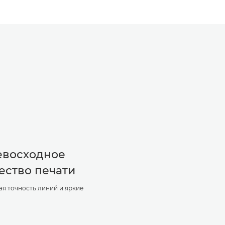
евосходное
ество печати
я точность линий и яркие