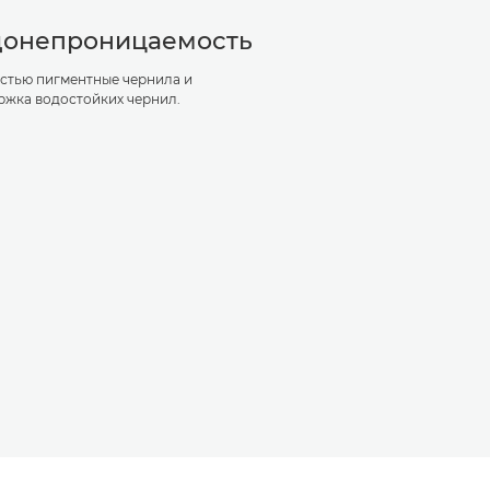
донепроницаемость
стью пигментные чернила и
ржка водостойких чернил.