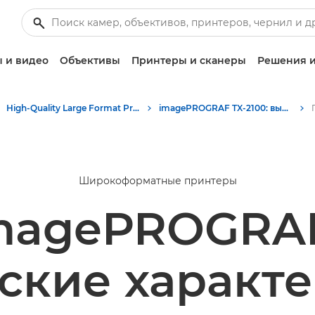
 и видео
Объективы
Принтеры и сканеры
Решения и
High-Quality Large Format Printers for CAD/GIS and Stunning Graphics
imagePROGRAF TX-2100: высокопроизводительная широкоформатная печать
Широкоформатные принтеры
magePROGRAF
ские характ