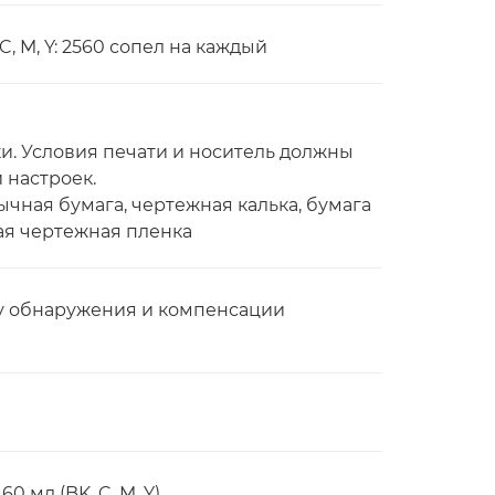
 C, M, Y: 2560 сопел на каждый
. Условия печати и носитель должны
 настроек.
ычная бумага, чертежная калька, бумага
ая чертежная пленка
ему обнаружения и компенсации
0 мл (BK, C, M, Y)