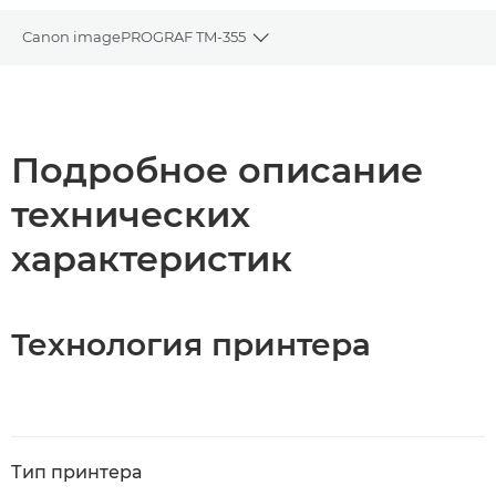
Canon imagePROGRAF TM-355
Toggle breadcrumbs
Общая информация
Технические характеристики
Подробное описание
технических
Загрузка PDF
характеристик
Технология принтера
Тип принтера