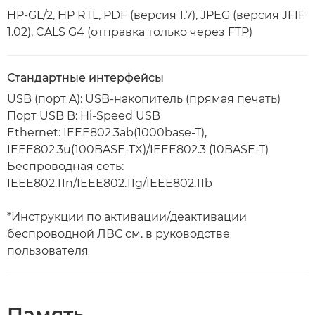
HP-GL/2, HP RTL, PDF (версия 1.7), JPEG (версия JFIF
1.02), CALS G4 (отправка только через FTP)
Стандартные интерфейсы
USB (порт A): USB-накопитель (прямая печать)
Порт USB B: Hi-Speed USB
Ethernet: IEEE802.3ab(1000base-T),
IEEE802.3u(100BASE-TX)/IEEE802.3 (10BASE-T)
Беспроводная сеть:
IEEE802.11n/IEEE802.11g/IEEE802.11b
*Инструкции по активации/деактивации
беспроводной ЛВС см. в руководстве
пользователя
Память