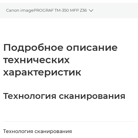
Canon imagePROGRAF TM-350 MFP Z36
Toggle breadcrumbs
Общая информация
Технические характеристики
Подробное описание
технических
Загрузка PDF
характеристик
Технология сканирования
Технология сканирования