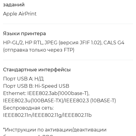
заданий
Apple AirPrint
Языки принтера
HP-GL/2, HP RTL, JPEG (версия JFIF 1.02), CALS G4
(отправка только через FTP)
Стандартные интерфейсы
Порт USB A: Н/Д
Порт USB B: Hi-Speed USB
Ethernet: IEEE802.3ab(1000base-T),
IEEE802.3u(100BASE-TX)/IEEE802.3 (10BASE-T)
Беспроводная сеть:
IEEE802.11n/IEEE802.11g/IEEE802.11b
*Инструкции по активации/деактивации