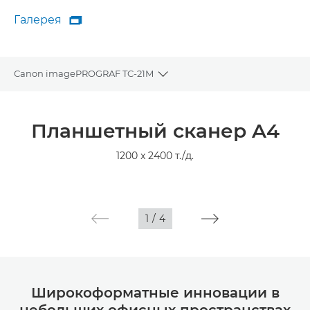
Галерея

Галерея
Canon imagePROGRAF TC-21M
Toggle breadcrumbs
Общая информация
Планшетный сканер A4
Технические характеристики
1200 x 2400 т./д.
Галерея
1
/
4
Широкоформатные инновации в