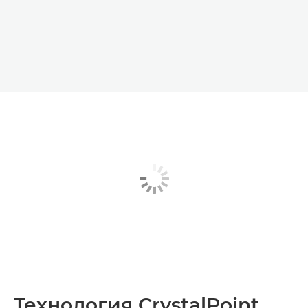
Технология CrystalPoint