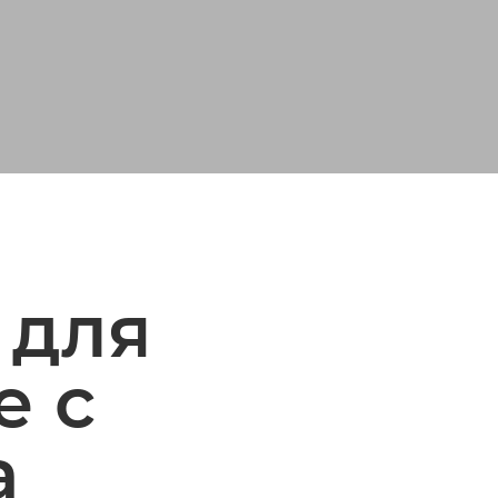
 для
е с
а