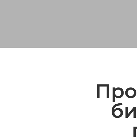
Про
би