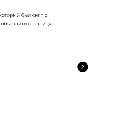
оторый был снят с
тобы найти страницу
.

Следующий слай