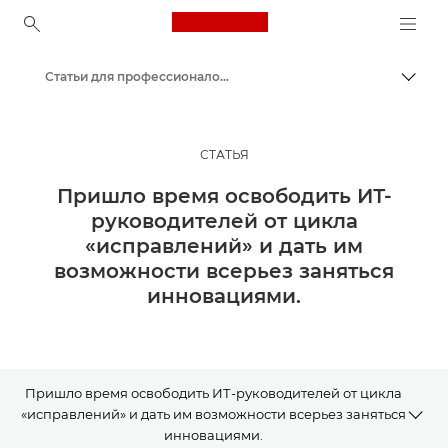
Canon Logo, back to ho
Статьи для профессионалов и бизнес-статьи
Пере
Canon
Решения и услуги
СТАТЬЯ
Примеры применения
Пришло время освободить ИТ-
руководителей от цикла
«исправлений» и дать им
возможности всерьез заняться
инновациями.
Пришло время освободить ИТ-руководителей от цикла
«исправлений» и дать им возможности всерьез заняться
инновациями.