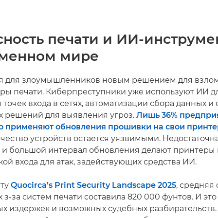
сность печати и ИИ-инструм
еменном мире
я для злоумышленников новым решением для взло
ры печати. Киберпреступники уже используют ИИ д
точек входа в сетях, автоматизации сбора данных и 
 решений для выявления угроз.
Лишь 36% предпри
о применяют обновления прошивки на свои принт
чество устройств остается уязвимыми. Недостаточн
 и большой интервал обновления делают принтеры 
ой входа для атак, задействующих средства ИИ.
ету
Quocirca’s Print Security Landscape 2025
, средняя
 з-за систем печати составила 820 000 фунтов. И это
х издержек и возможных судебных разбирательств. 