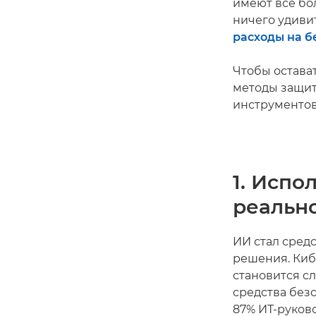
имеют все бо
ничего удивит
расходы на б
Чтобы остава
методы защит
инструментов
1. Испо
реальн
ИИ стал средс
решения. Киб
становится с
средства без
87% ИТ-руков