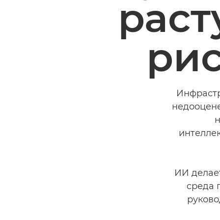
раст
рис
Инфрастр
недооцене
н
интелле
ИИ делает
среда 
руково