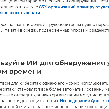
лее целевой характер и сложны в обнаружении, поэт
ельного в том, что
83% организаций планируют уве
езопасность печати
.
ться на шаг впереди, ИТ-руководителям нужно пере
ы печати в средах, подверженных угрозам с задейс
.
льзуйте ИИ для обнаружения 
ом времени
твом для кибератак, однако его можно использовать 
ератаки становятся все более автоматизированными
ложнее отследить, однако организации могут исполь
опасности для защиты от них.
Исследование Quocirca
одителей считают важным использование поставщи