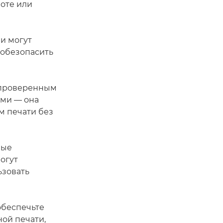
боте или
и могут
 обезопасить
 проверенным
ыми — она
м печати без
ные
огут
ьзовать
 обеспечьте
ой печати,