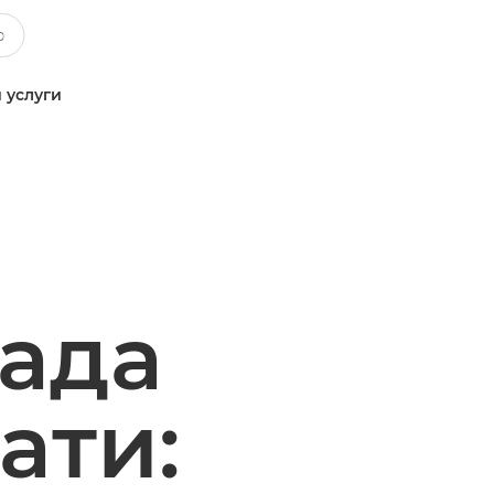
 услуги
ада
ати: