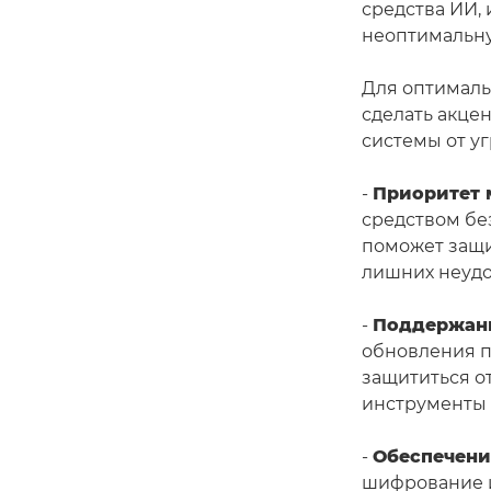
средства ИИ,
неоптимальн
Для оптималь
сделать акце
системы от уг
-
Приоритет 
средством бе
поможет защи
лишних неудо
-
Поддержани
обновления п
защититься от
инструменты 
-
Обеспечени
шифрование и