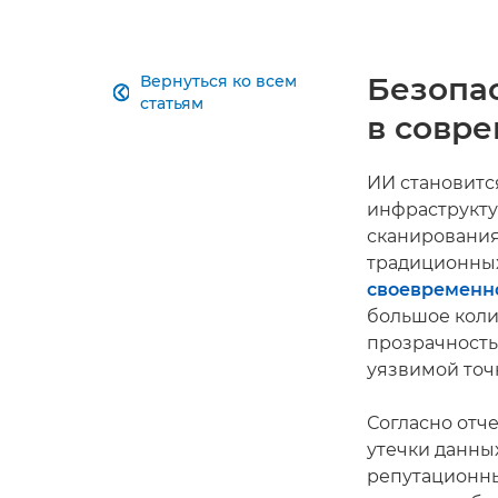
Безопа
Вернуться ко всем

статьям
в совр
ИИ становитс
инфраструкту
сканирования 
традиционных
своевременн
большое коли
прозрачность
уязвимой точк
Согласно отч
утечки данных
репутационны