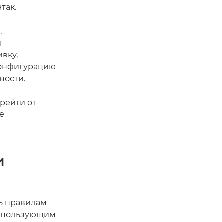
так.
,
и
вку,
конфигурацию
ности.
рейти от
е
и
ть правилам
использующим