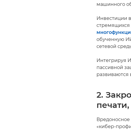
машинного об
Инвестиции в
стремящихся 
многофункци
обученную ИИ
сетевой сред
Интегрируя И
пассивной за
развиваются 
2. Закр
печати,
Вредоносное 
«кибер-профи