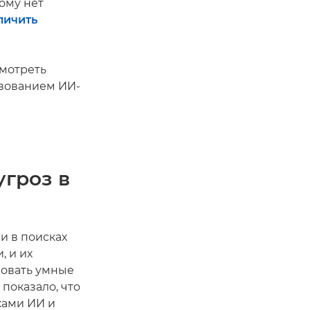
ому нет
личить
смотреть
твованием ИИ-
угроз в
и в поисках
, и их
зовать умные
показало, что
ками ИИ и