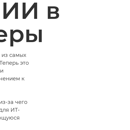
 ИИ в
феры
 из самых
Теперь это
ли
чением к
из-за чего
для ИТ-
еющуюся