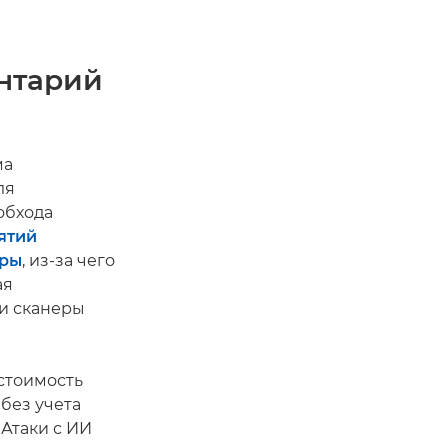
ентарий
ма
ля
обхода
ятий
еры
, из-за чего
ая
и сканеры
 стоимость
 без учета
Атаки с ИИ