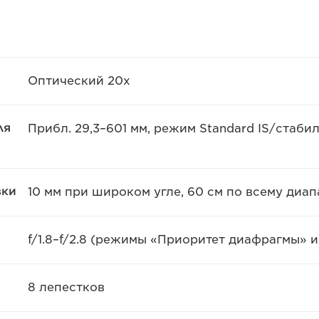
Оптический 20х
ля
Прибл. 29,3–601 мм, режим Standard IS/стаби
вки
10 мм при широком угле, 60 см по всему диа
f/1.8–f/2.8 (режимы «Приоритет диафрагмы» и
8 лепестков