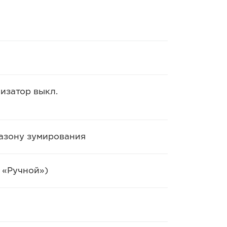
лизатор выкл.
пазону зумирования
 «Ручной»)