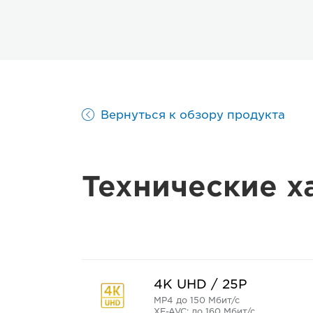
Вернуться к обзору продукта
Технические х
4K UHD / 25P
MP4 до 150 Мбит/с
XF-AVC: до 160 Мбит/с