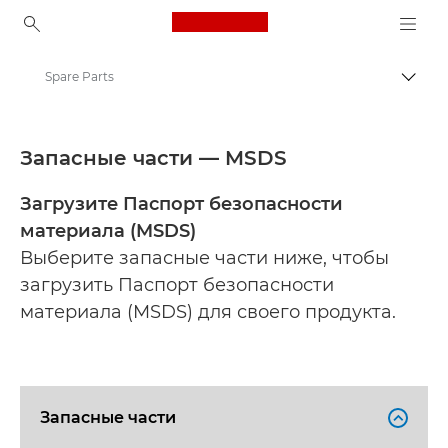
Canon Logo, back to ho
Spare Parts
Пере
Canon
Safety data sheets
Запасные части — MSDS
Загрузите Паспорт безопасности
материала (MSDS)
Выберите запасные части ниже, чтобы
загрузить Паспорт безопасности
материала (MSDS) для своего продукта.
Запасные части
