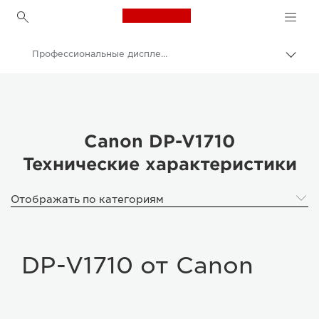
Canon Logo, back to h
Профессиональные дисплеи - 030 DP-V1710
Пере
цепо
Canon
Профессиональные дисплеи 4K
DP-V1710 от Canon
Canon DP-V1710
Технические характеристики
Отображать по категориям
DP-V1710 от Canon