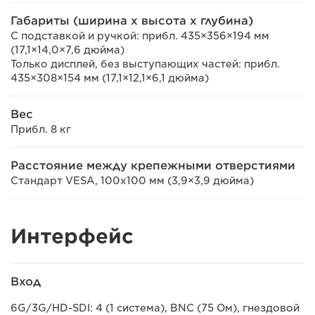
Габариты (ширина x высота x глубина)
С подставкой и ручкой: прибл. 435×356×194 мм
(17,1×14,0×7,6 дюйма)
Только дисплей, без выступающих частей: прибл.
435×308×154 мм (17,1×12,1×6,1 дюйма)
Вес
Прибл. 8 кг
Расстояние между крепежными отверстиями
Стандарт VESA, 100x100 мм (3,9×3,9 дюйма)
Интерфейс
Вход
6G/3G/HD-SDI: 4 (1 система), BNC (75 Ом), гнездовой