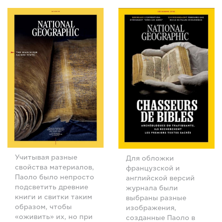
Учитывая разные
Для обложки
свойства материалов,
французской и
Паоло было непросто
английской версий
подсветить древние
журнала были
книги и свитки таким
выбраны разные
образом, чтобы
изображения,
«оживить» их, но при
созданные Паоло в