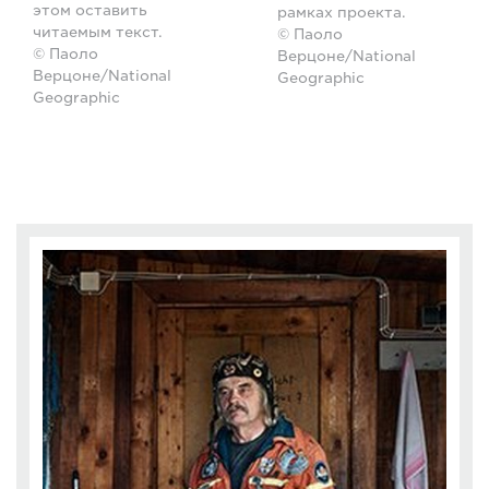
этом оставить
рамках проекта.
читаемым текст.
© Паоло
© Паоло
Верцоне/National
Верцоне/National
Geographic
Geographic