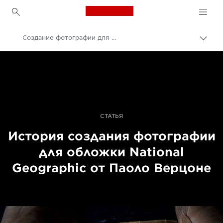
Canon Logo, back to h
Создание фотографии для обложки от Паоло Верцоне
Пере
цепо
Canon
Профессиональная фото- и видеосъемка
Истории
СТАТЬЯ
История создания фотографии
для обложки National
Geographic от Паоло Верцоне