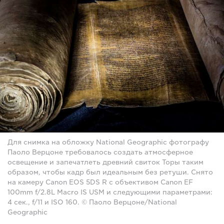
Для снимка на обложку National Geographic фотографу
Паоло Верцоне требовалось создать атмосферное
освещение и запечатлеть древний свиток Торы таким
образом, чтобы кадр был идеальным без ретуши. Снято
на камеру Canon EOS 5DS R с объективом Canon EF
100mm f/2.8L Macro IS USM и следующими параметрами:
4 сек., f/11 и ISO 160. © Паоло Верцоне/National
Geographic