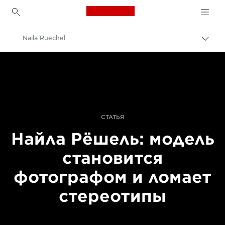
Canon Logo, back to h
Naila Ruechel
Пере
цепо
Canon
Профессиональная фото- и видеосъемка
Истории
СТАТЬЯ
Найла Рёшель: модель
становится
фотографом и ломает
стереотипы