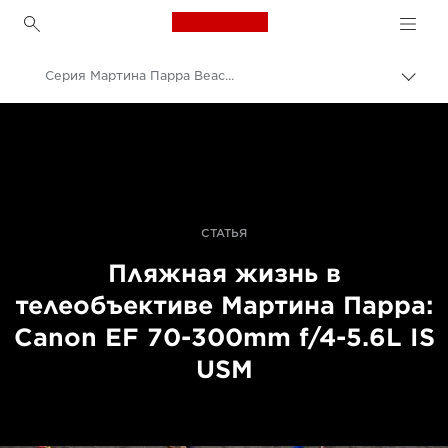
Canon Logo, back to h
Серия Мартина Парра Beach Therapy (Пляжная терапия), снятая на телеобъектив
Пере
цепо
Canon
Профессиональная фото- и видеосъемка
Истории
СТАТЬЯ
Пляжная жизнь в
телеобъективе Мартина Парра:
Canon EF 70-300mm f/4-5.6L IS
USM