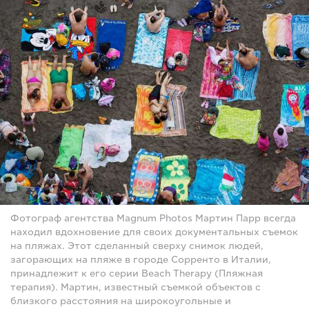
Фотограф агентства Magnum Photos Мартин Парр всегда
находил вдохновение для своих документальных съемок
на пляжах. Этот сделанный сверху снимок людей,
загорающих на пляже в городе Сорренто в Италии,
принадлежит к его серии Beach Therapy (Пляжная
терапия). Мартин, известный съемкой объектов с
близкого расстояния на широкоугольные и