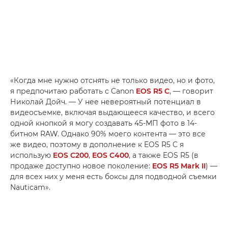
«Когда мне нужно отснять не только видео, но и фото,
я предпочитаю работать с Canon
EOS R5 C
, — говорит
Николай Дойч. — У нее невероятный потенциал в
видеосъемке, включая выдающееся качество, и всего
одной кнопкой я могу создавать 45-МП фото в 14-
битном RAW. Однако 90% моего контента — это все
же видео, поэтому в дополнение к EOS R5 C я
использую
EOS C200
,
EOS C400
, а также EOS R5 (в
продаже доступно новое поколение:
EOS R5 Mark II
) —
для всех них у меня есть боксы для подводной съемки
Nauticam».