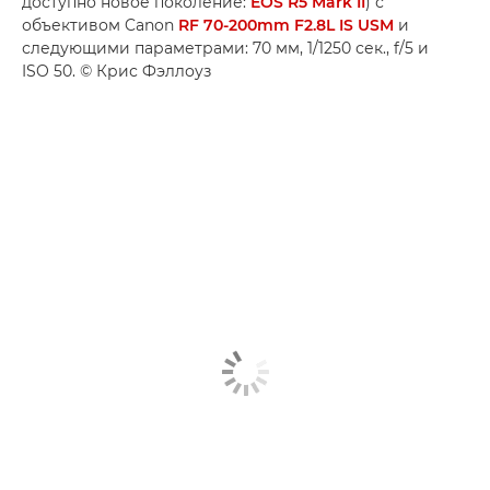
доступно новое поколение:
EOS R5 Mark II
) с
объективом Canon
RF 70-200mm F2.8L IS USM
и
следующими параметрами: 70 мм, 1/1250 сек., f/5 и
ISO 50. © Крис Фэллоуз