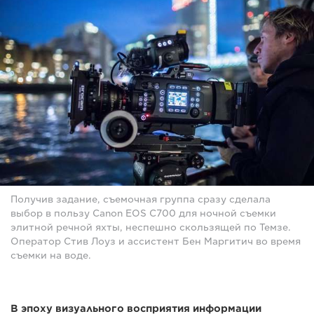
Получив задание, съемочная группа сразу сделала
выбор в пользу Canon EOS C700 для ночной съемки
элитной речной яхты, неспешно скользящей по Темзе.
Оператор Стив Лоуз и ассистент Бен Маргитич во время
съемки на воде.
В эпоху визуального восприятия информации