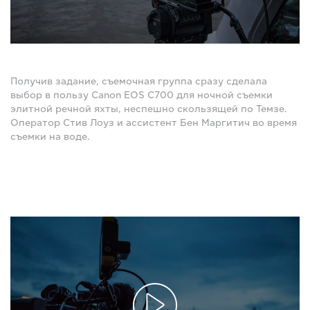
Получив задание, съемочная группа сразу сделала
выбор в пользу Canon EOS C700 для ночной съемки
элитной речной яхты, неспешно скользящей по Темзе.
Оператор Стив Лоуз и ассистент Бен Маргитич во время
съемки на воде.