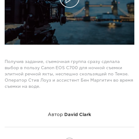
Получив задание, съемочная группа сразу сделала
выбор в пользу Canon EOS C700 для ночной съемки
элитной речной яхты, неспешно скользящей по Темзе.
Оператор Стив Лоуз и ассистент Бен Маргитич во время
съемки на воде.
Автор
David Clark