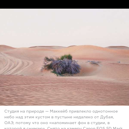
Студия на природе — Маккейб привлекло однотонное
небо над этим кустом в пустыне недалеко от Дубая,
ОАЭ, потому что оно «напоминает фон в студии, в
которой я снимаю». Снято на камеру Canon EOS 5D Mark