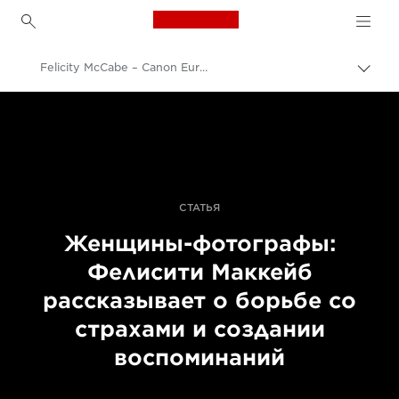
Canon Logo, back to h
Felicity McCabe – Canon Europe – Getty Images – women in photography – still life
Пере
цепо
Canon
Профессиональная фото- и видеосъемка
Истории
СТАТЬЯ
Женщины-фотографы:
Фелисити Маккейб
рассказывает о борьбе со
страхами и создании
воспоминаний