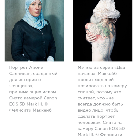
Портрет Айони
Мэтью из серии «Два
Салливан, созданный
начала». Маккейб
для истории о
просит моделей
женщинах,
позировать на камеру
принимающих ислам.
спиной, потому что
Снято камерой Canon
считает, что «не
EOS 5D Mark III. ©
всегда должно быть
Фелисити Маккейб
видно лицо, чтобы
сделать портрет
человека». Снято на
камеру Canon EOS 5D
Mark III. © Фелисити