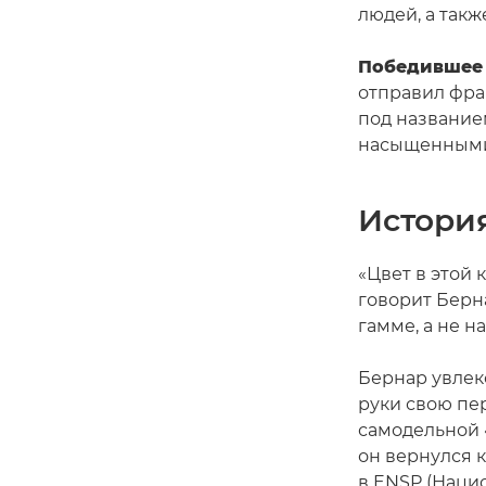
людей, а так
Победившее
отправил фра
под названием
насыщенными 
Истори
«Цвет в этой
говорит Берн
гамме, а не 
Бернар увлекс
руки свою пе
самодельной «
он вернулся к
в ENSP (Нацио