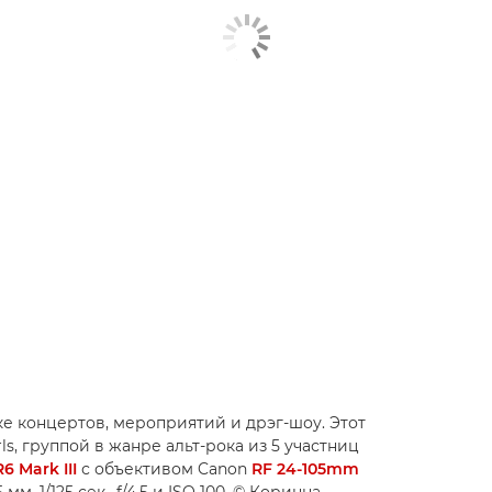
е концертов, мероприятий и дрэг-шоу. Этот
rls, группой в жанре альт-рока из 5 участниц
6 Mark III
с объективом Canon
RF 24-105mm
 1/125 сек., f/4.5 и ISO 100. © Коринна