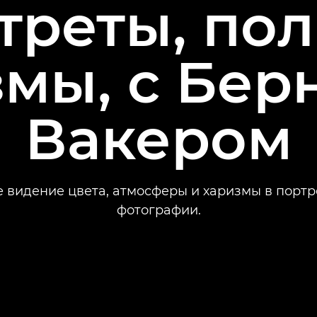
треты, по
змы, с Бер
Вакером
 видение цвета, атмосферы и харизмы в порт
фотографии.