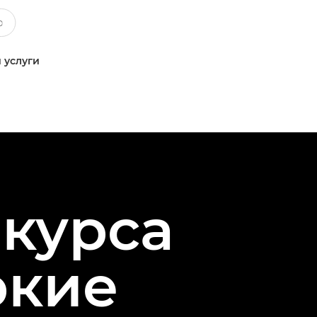
 услуги
курса
ркие