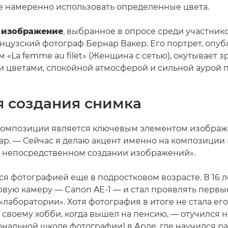
же намеренно использовать определенные цвета.
 изображение
, выбранное в опросе среди участнико
нцузский фотограф Бернар Вакер. Его портрет, опу
 «La femme au filet» (Женщина с сетью), окутывает з
цветами, спокойной атмосферой и сильной аурой п
я создания снимка
 композиции является ключевым элементом изображ
ар. — Сейчас я делаю акцент именно на композиции
на непосредственном создании изображений».
я фотографией еще в подростковом возрасте. В 16 ле
рвую камеру — Canon AE-1 — и стал проявлять первы
лаборатории». Хотя фотография в итоге не стала ег
 своему хобби, когда вышел на пенсию, — отучился н
нальной школе фотографии) в Арле, где научился ра