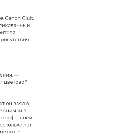
в Canon Club,
бликованный
рителя
рисутствия.
ения, —
 и цветовой
т он взял в
е снимки в
о профессией,
есколько лет
ботать с