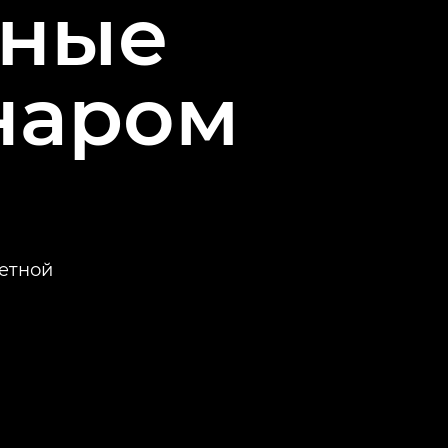
лные
наром
ретной