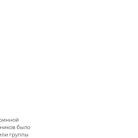
оринной
тников было
 или группы