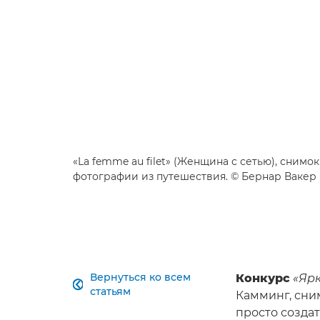
«La femme au filet» (Женщина с сетью), снимо
фотографии из путешествия. © Бернар Вакер
Вернуться ко всем
Конкурс
«Яр

статьям
Камминг, сни
просто созда