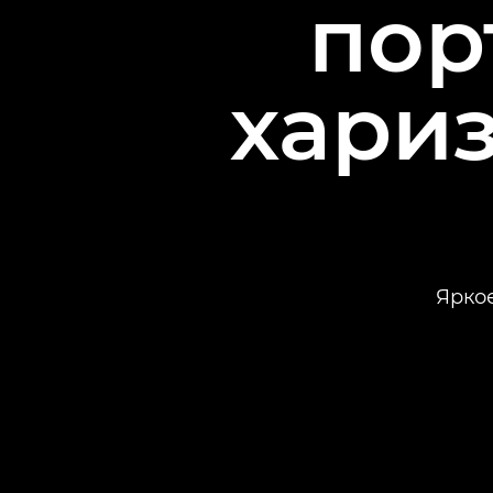
пор
хари
Яркое