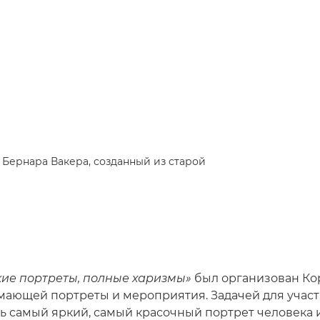
к Бернара Вакера, созданный из старой
кие портреты, полные харизмы»
был организован К
мающей портреты и мероприятия. Задачей для учас
ть самый яркий, самый красочный портрет человека