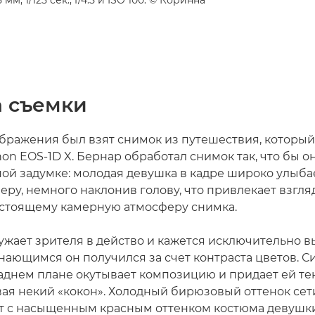
а съемки
ображения был взят снимок из путешествия, который
on EOS-1D X. Бернар обработал снимок так, что бы о
ой задумке: молодая девушка в кадре широко улыба
еру, немного наклонив голову, что привлекает взгля
астоящему камерную атмосферу снимка.
ужает зрителя в действо и кажется исключительно 
нающимся он получился за счет контраста цветов. Си
аднем плане окутывает композицию и придает ей те
вая некий «кокон». Холодный бирюзовый оттенок сет
т с насыщенным красным оттенком костюма девушк