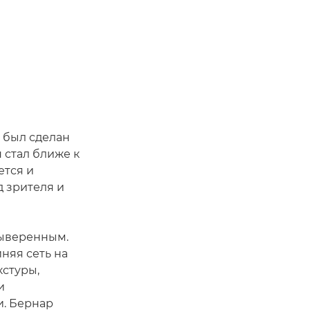
 был сделан
н стал ближе к
ется и
д зрителя и
выверенным.
няя сеть на
кстуры,
и
и. Бернар