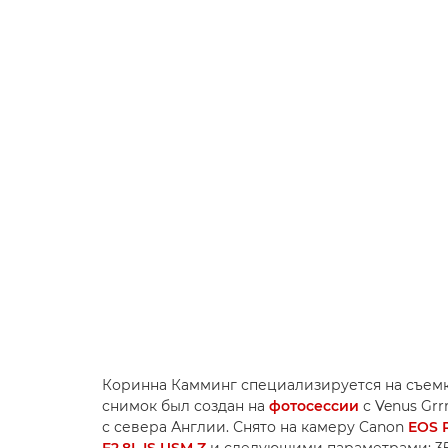
Коринна Камминг специализируется на съемк
снимок был создан на
фотосессии
с Venus Grr
с севера Англии. Снято на камеру Canon
EOS R
F2.8L IS USM Z
и следующими параметрами: 35 мм,