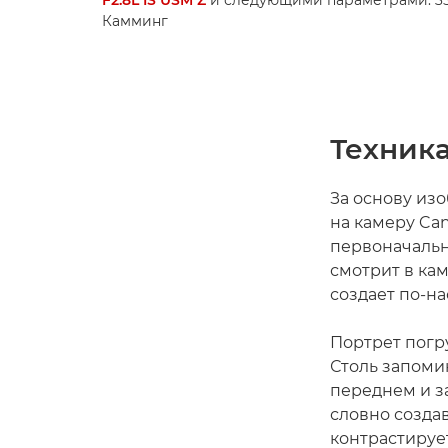
Камминг
Техник
За основу из
на камеру Can
первоначальн
смотрит в кам
создает по-н
Портрет погр
Столь запоми
переднем и з
словно созда
контрастируе