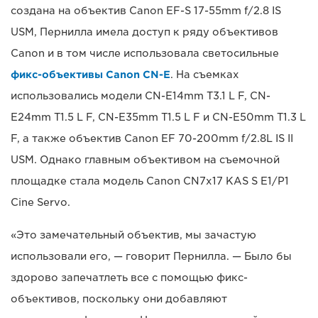
создана на объектив Canon EF-S 17-55mm f/2.8 IS
USM, Пернилла имела доступ к ряду объективов
Canon и в том числе использовала светосильные
фикс-объективы Canon CN-E
. На съемках
использовались модели CN-E14mm T3.1 L F, CN-
E24mm T1.5 L F, CN-E35mm T1.5 L F и CN-E50mm T1.3 L
F, а также объектив Canon EF 70-200mm f/2.8L IS II
USM. Однако главным объективом на съемочной
площадке стала модель Canon CN7x17 KAS S E1/P1
Cine Servo.
«Это замечательный объектив, мы зачастую
использовали его, — говорит Пернилла. — Было бы
здорово запечатлеть все с помощью фикс-
объективов, поскольку они добавляют