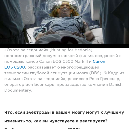
«Охота за гедонией» (Hunting for Hedonia),
полнометражный документальный фильм, созданный с
помощью камер Canon EOS C300 Mark II и
Canon
EOS C200
, рассказывает о многообещающей
технологии глубокой стимуляции мозга (DBS). © Кадр из
фильма «Охота за гедонией», режиссер Роза Гренкьер,
оператор Бен Бернхард, производство компании Danish
Documentary.
Что, если электроды в вашем мозгу могут к лучшему
изменить то, как вы чувствуете и реагируете?