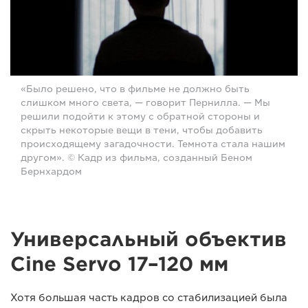
«Было решено, что в фильме не должно быть
слишком много света, — говорит Пернилла. — Мы
решили подойти к этому с обратной стороны и
скрыть некоторые вещи в тени, чтобы добавить
происходящему загадочности. Темнота стала нашим
другом». © Кадр из фильма, созданный Беном
Бернхардом
Универсальный объектив
Cine Servo 17–120 мм
Хотя большая часть кадров со стабилизацией была