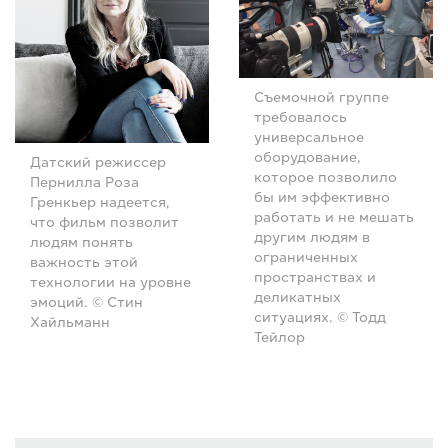
Съемочной группе
требовалось
универсальное
оборудование,
Датский режиссер
которое позволило
Пернилла Роза
бы им эффективно
Гренкьер надеется,
работать и не мешать
что фильм позволит
другим людям в
людям понять
ограниченных
важность этой
пространствах и
технологии на уровне
деликатных
эмоций. © Стин
ситуациях. © Тодд
Хайльманн
Тейлор