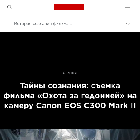
Canon Logo, back to h
История создания фильма «Охота за гедонией»
Пере
цепо
Canon
Профессиональная фото- и видеосъемка
Истории
СТАТЬЯ
Тайны сознания: съемка
фильма «Охота за гедонией» на
камеру Canon EOS C300 Mark II