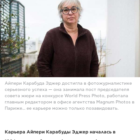
Айпери Карабуда Эджер достигла в фотожурналистике
серьезного успеха — она занимала пост председателя
совета жюри на конкурсе World Press Photo, работала
главным редактором в офисе агентства Magnum Photos в
Париже… ее карьере можно только позавидовать.
Карьера Айпери Карабуды Эджер началась в