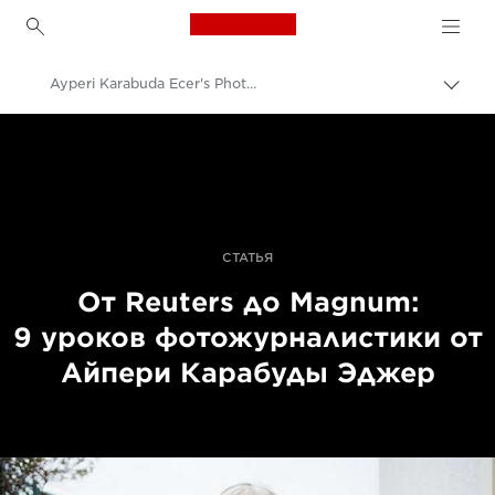
Canon Logo, back to h
Ayperi Karabuda Ecer's Photojournalism Lessons
Пере
цепо
Canon
Профессиональная фото- и видеосъемка
Истории
СТАТЬЯ
От Reuters до Magnum:
9 уроков фотожурналистики от
Айпери Карабуды Эджер