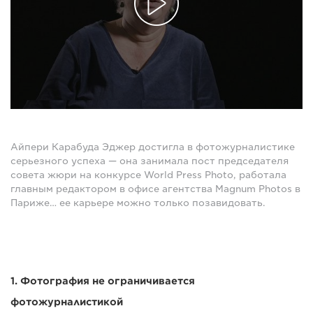
Айпери Карабуда Эджер достигла в фотожурналистике
серьезного успеха — она занимала пост председателя
совета жюри на конкурсе World Press Photo, работала
главным редактором в офисе агентства Magnum Photos в
Париже… ее карьере можно только позавидовать.
1. Фотография не ограничивается
фотожурналистикой