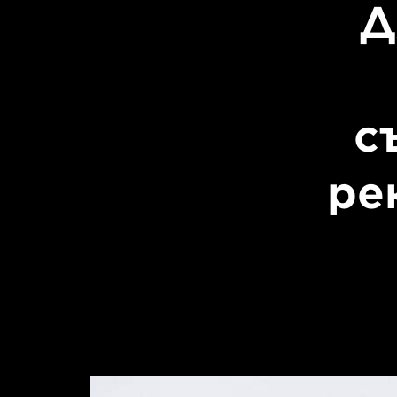
Д
с
ре