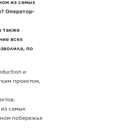
ном из самых
м? Оператор-
а также
ние всех
зволила, по
duction и
гким проектом,
ктов,
 из самых
дном побережье