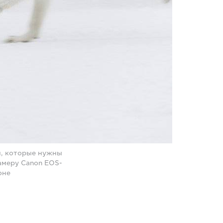
и, которые нужны
амеру Canon EOS-
оне