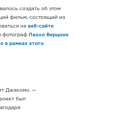
валось создать об этом
ий фильм, состоящий из
оваться на
веб-сайте
мя фотограф
Паоло Верцоне
 в рамках этого
рит Джакомо. —
Проект был
лагодаря