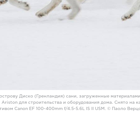
острову Диско (Гренландия) сани, загруженные материалам
Ariston для строительства и оборудования дома. Снято на к
ективом Canon EF 100-400mm f/4.5-5.6L IS II USM. © Паоло Верц