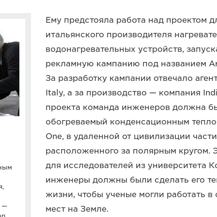
Ему предстояла работа над проектом дл
итальянского производителя нагреват
водонагревательных устройств, запус
рекламную кампанию под названием Ari
За разработку кампании отвечало агент
Italy, а за производство — компания Ind
проекта команда инженеров должна бы
обогреваемый конденсационным тепловы
One, в удаленной от цивилизации части
расположенного за полярным кругом. 
для исследователей из университета К
тным
инженеры должны были сделать его т
я,
жизни, чтобы ученые могли работать в
 —
мест на Земле.
on