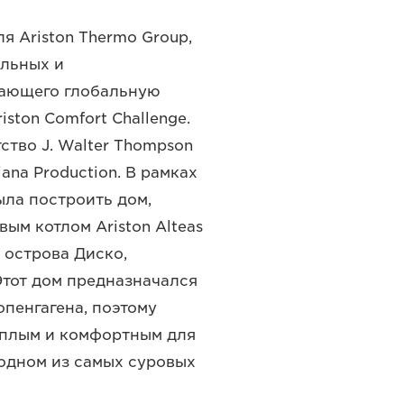
я Ariston Thermo Group,
ельных и
кающего глобальную
ston Comfort Challenge.
ство J. Walter Thompson
iana Production. В рамках
ла построить дом,
м котлом Ariston Alteas
 острова Диско,
Этот дом предназначался
опенгагена, поэтому
еплым и комфортным для
 одном из самых суровых