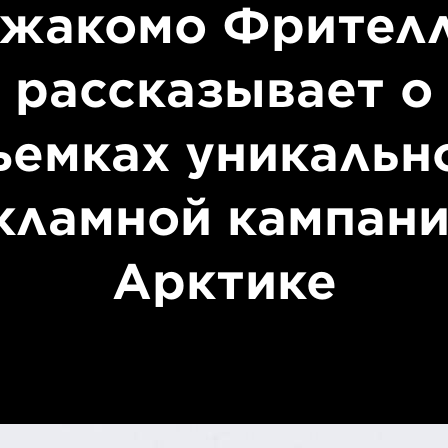
жакомо Фрител
рассказывает о
ъемках уникальн
кламной кампани
Арктике