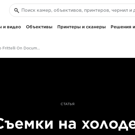
 и видео
Объективы
Принтеры и сканеры
Решения и
Giacomo Frittelli On Documenting The Ariston Challenge In The Arctic
СТАТЬЯ
Съемки на холоде