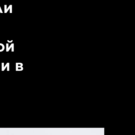
ли
ой
и в