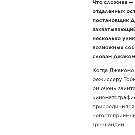
Что сложнее —
отдаленных ост
постановщик Д
захватывающий
несколько уник
возможных соб
словам Джаком
Когда Джакомо 
режиссеру Тоби
он очень заинт
кинематографис
присоединился 
негостеприимны
Гренландии.