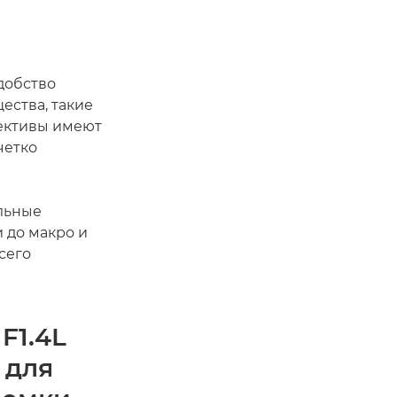
добство
ества, такие
ъективы имеют
четко
льные
 до макро и
сего
F1.4L
 для