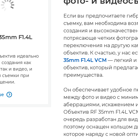
фото- и видеос
Если вы предпочитаете ги
съемку, вам необходима во
создания и высококачествен
35mm F1.4L
потрясающе четких фотогра
переключения на другую ка
объектив. К счастью, у нас е
бъектив идеально
35mm F1.4L VCM
— легкий и
 создания как
объектив, который предлага
так и видео, и
преимущества.
 съемки при
щении.
Он обеспечивает удобное 
ше

между фото и видео с мин
аберрациями, искажением и
Объектив RF 35mm F1.4L VC
очередь разработан для ви
поэтому оснащен кольцом д
которое наряду с новой опт