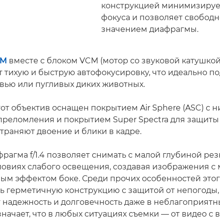
конструкцией минимизируе
фокуса и позволяет свободн
значением диафрагмы.
SM
вместе с блоком VCM (мотор со звуковой катушкой
 тихую и быструю автофокусировку, что идеально по
вью или пугливых диких животных.
тот объектив оснащен покрытием Air Sphere (ASC) с 
преломления и покрытием Super Spectra для защиты
траняют двоение и блики в кадре.
агма f/1.4 позволяет снимать с малой глубиной рез
словиях слабого освещения, создавая изображения с
ым эффектом боке. Среди прочих особенностей этог
ть герметичную конструкцию с защитой от непогоды,
 надежность и долговечность даже в неблагоприятн
значает, что в любых ситуациях съемки — от видео с