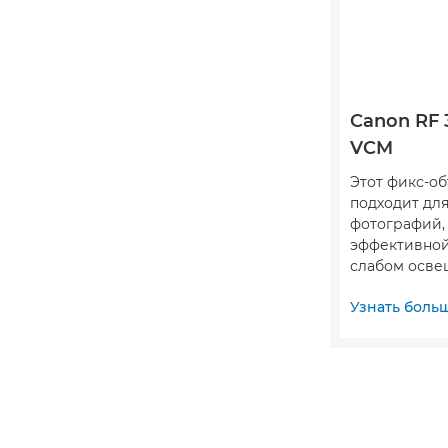
Canon RF 
VCM
Этот фикс-о
подходит для
фотографий, 
эффективной
слабом осве
Узнать боль