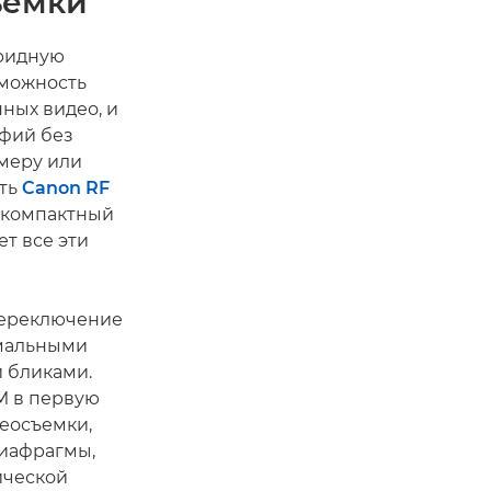
ъемки
бридную
зможность
ных видео, и
фий без
меру или
сть
Canon RF
 компактный
ет все эти
переключение
имальными
 бликами.
M в первую
деосъемки,
иафрагмы,
ической