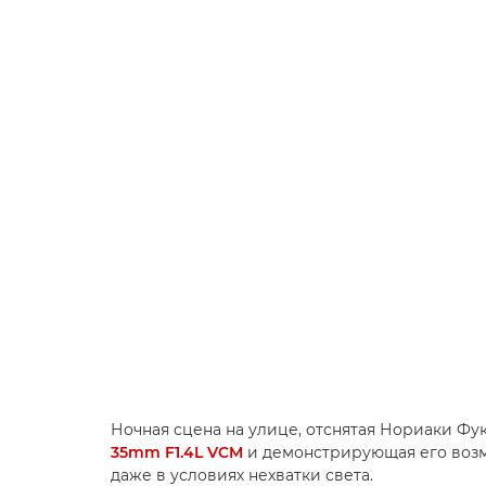
Ночная сцена на улице, отснятая Нориаки Ф
35mm F1.4L VCM
и демонстрирующая его возм
даже в условиях нехватки света.