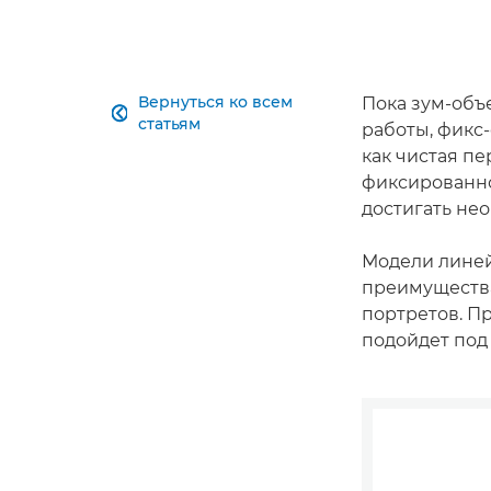
Вернуться ко всем
Пока зум-объ

статьям
работы, фикс
как чистая п
фиксированно
достигать не
Модели линей
преимущества
портретов. Пр
подойдет под