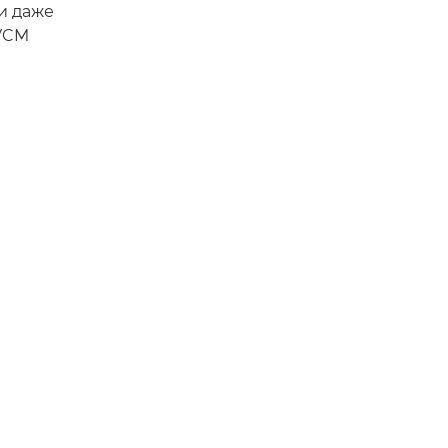
и даже
 VCM