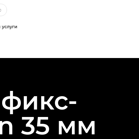
 услуги
 фикс-
n 35 мм