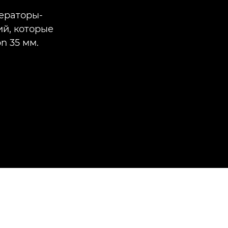
ператоры-
й, которые
n 35 мм.