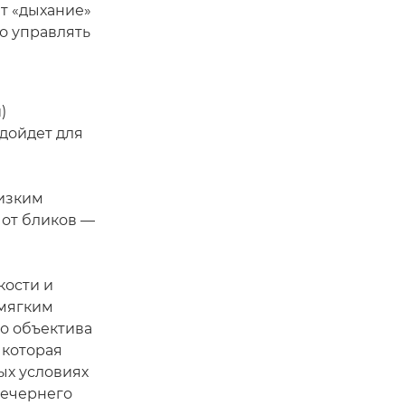
т «дыхание»
о управлять
)
дойдет для
низким
 от бликов —
кости и
 мягким
о объектива
 которая
ых условиях
 вечернего