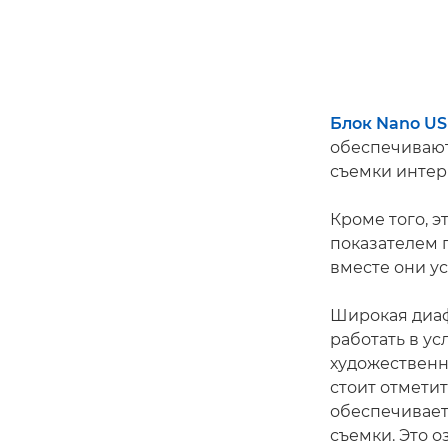
Блок Nano U
обеспечивают
съемки интер
Кроме того, э
показателем 
вместе они ус
Широкая диафр
работать в у
художественн
стоит отмети
обеспечивает
съемки. Это о