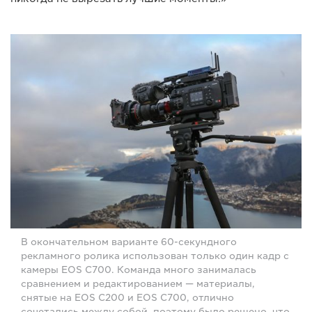
В окончательном варианте 60-секундного
рекламного ролика использован только один кадр с
камеры EOS C700. Команда много занималась
сравнением и редактированием — материалы,
снятые на EOS C200 и EOS C700, отлично
сочетались между собой, поэтому было решено, что