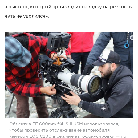
ассистент, который производит наводку на резкость,
чуть не уволился».
Объектив EF 600mm f/4 IS II USM использовался,
чтобы проверить отслеживание автомобиля
камерой EOS C200 в режиме автофокусировки — по