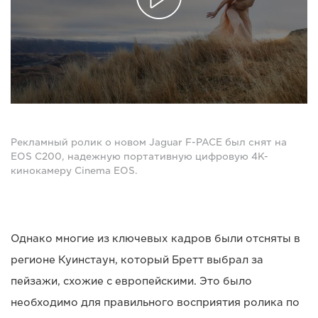
Рекламный ролик о новом Jaguar F-PACE был снят на
EOS C200, надежную портативную цифровую 4K-
кинокамеру Cinema EOS.
Однако многие из ключевых кадров были отсняты в
регионе Куинстаун, который Бретт выбрал за
пейзажи, схожие с европейскими. Это было
необходимо для правильного восприятия ролика по