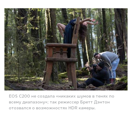
EOS C200 не создала «никаких шумов в тенях по
всему диапазону»; так режиссер Бретт Дэнтон
отозвался о возможностях HDR камеры.