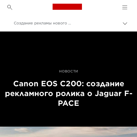
Canon Logo, back to h
Создание рекламы нового Jaguar F-PACE
Пере
цепо
Canon
Профессиональная фото- и видеосъемка
Новости
НОВОСТИ
Canon EOS C200: создание
рекламного ролика о Jaguar F-
PACE