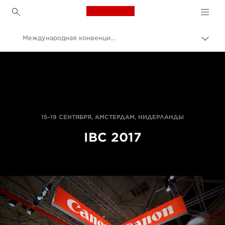
Canon Logo, back to h
Международная конвенция телерадиовещания
Пере
цепо
Canon
Профессиональная фото- и видеосъемка
Новости
15–19 СЕНТЯБРЯ, АМСТЕРДАМ, НИДЕРЛАНДЫ
IBC 2017