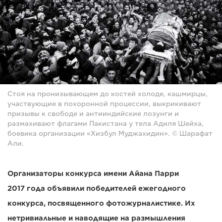
Стоя на пронизывающем до костей холоде, кашмирцы,
участвующие в похоронной процессии, выкрикивают
призывы к свободе и антииндийские лозунги и
размахивают флагами Пакистана у тела Адиля Шейха,
боевика организации «Хизбул Муджахидин». © Шарафат
Али.
Организаторы конкурса имени Айана Парри
2017 года объявили победителей ежегодного
конкурса, посвященного фотожурналистике. Их
нетривиальные и наводящие на размышления