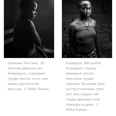
Камини Тонтинс, 12-
Камерун; Ветшиби
летняя девочка из
позирует перед
Камеруна, скрывает
камерой после
грудь после того, как
массажа груди
мама сделала ей
камнем. Ее мама уже
массаж. © Хеба Хамис.
на протяжении трех
лет массирует ей
грудь дважды или
трижды в день. ©
Хеба Хамис.