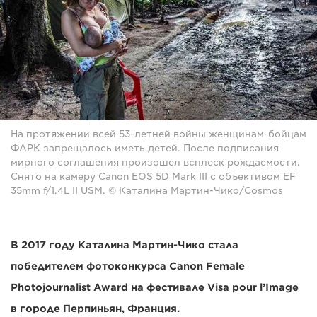
На протяжении всей 53-летней войны женщинам-бойцам
ФАРК запрещалось иметь детей. После подписания
мирного соглашения произошел всплеск рождаемости.
Снято на камеру Canon EOS 5D Mark III с объективом EF
35mm f/1.4L II USM. © Каталина Мартин-Чико/Cosmos
В 2017 году Каталина Мартин-Чико стала
победителем фотоконкурса Canon Female
Photojournalist Award на фестивале Visa pour l’Image
в городе Перпиньян, Франция.