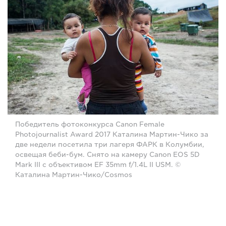
Победитель фотоконкурса Canon Female
Photojournalist Award 2017 Каталина Мартин-Чико за
две недели посетила три лагеря ФАРК в Колумбии,
освещая беби-бум. Снято на камеру Canon EOS 5D
Mark III с объективом EF 35mm f/1.4L II USM. ©
Каталина Мартин-Чико/Cosmos