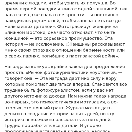
времени с людьми, чтобы узнать их получше. Во
время первой поездки я жила с одной женщиной в ее
палатке и даже спала в ее кровати — я постоянно
находилась рядом с ней, чтобы запечатлеть все до
мельчайших деталей». Фотографируя женщин на
Ближнем Востоке, она часто отмечает, что быть
женщиной — это серьезное преимущество. Эта
история — не исключение. «Женщины рассказывают
мне о своих страхах в отношении беременности или
о своих парнях, погибших в партизанской войне».
Награда за конкурс крайне важна для продолжения
проекта. «Рынок фотожурналистики неустойчив, —
говорит она. — Эта награда дает мне силу и веру,
которые помогают двигаться вперед. Становится все
труднее быть фотожурналистом, если у вас нет
другого источника дохода. Нам нужна такая награда:
во-первых, это психологическая мотивация, а во-
вторых, это ценный грант. Журнал может дать
деньги на создание истории за пять дней, но эту
историю невозможно рассказать за пять дней.
Трудно проработать все детали. Я упорно
продолжала участвовать в конкурсе, надеясь