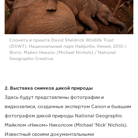
Слонята в приюте David Sheldrick Wildlife Trust
(DSWT). Национальный парк Найроби, Кения, 2010 г.
Фото: Майкл Николс (Michael Nichols) / National
Geographic Creative.
2. Выставка снимков дикой природы
Здесь будут представлены фотографии и
видеозаписи, созданные экспертом Canon и бывшим
фотографом дикой природы National Geographic
Майклом «Ником» Николсом (Michael 'Nick' Nichols).
Известный своими документальными