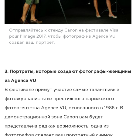
Отправляйтесь к стенду Canon на фестивале Visa
pour l’Image 2017, чтобы фотограф из Agence VU
создал ваш портрет.
3. Портреты, которые создают фотографы-женщины
из Agence VU
В фестивале примут участие самые талантливые
фотожурналисты из престижного парижского
фотоагентства Agence VU, основанного в 1986 г. В
демонстрационной зоне Canon вам будет
представлена редкая возможность: одна из
фотографов сделает ваш портретный снимок.