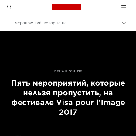
Canon Logo, back to h
мероприятий, которые нельзя пропустить, на фестивале Visa Pour L’Image 2017
Пере
цепо
Canon
Профессиональная фото- и видеосъемка
События для фотографов
Visa pour l'image 2021
МЕРОПРИЯТИЕ
Пять мероприятий, которые
нельзя пропустить, на
фестивале Visa pour l’Image
2017