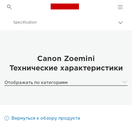
Canon Logo, back to h
Specification
Пере
цепо
Canon
Принтеры Canon
Canon Zoemini - Принтеры
Canon Zoemini
Технические характеристики
Отображать по категориям
Вернуться к обзору продукта