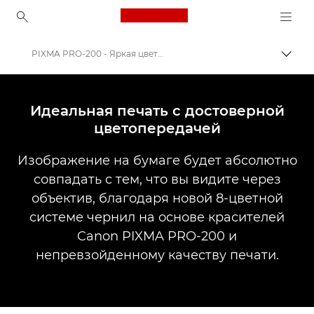
Canon Logo, back to ho
PIXMA PRO-200 - Яркая цветная фотопечать
Пере
Canon
Принтеры Canon
Идеальная печать с достоверной
цветопередачей
Canon PIXMA PRO-200
Изображение на бумаге будет абсолютно
совпадать с тем, что вы видите через
объектив, благодаря новой 8-цветной
системе чернил на основе красителей
Canon PIXMA PRO-200 и
непревзойденному качеству печати.