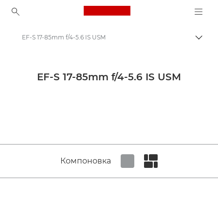
Canon Logo, back to ho
EF-S 17-85mm f/4-5.6 IS USM
Пере
Canon
Объективы для камер Canon
EF-S 17-85mm f/4-5.6 IS USM
Canon EF-S 17-85mm f/4-5.6 IS USM - Lenses - Camera & Photo lenses
Компоновка
Set tiled view
Set masonry view