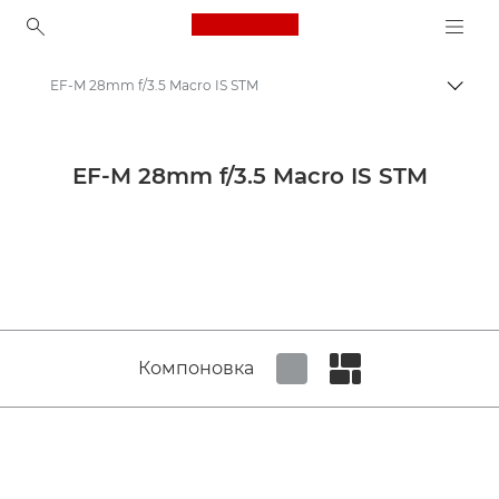
Canon Logo, back to ho
EF-M 28mm f/3.5 Macro IS STM
Пере
Canon
Объективы для камер Canon
EF-M 28mm f/3.5 Macro IS STM
Canon EF-M 28mm f/3.5 Macro IS STM - Объективы - Камера и фотообъективы
Компоновка
Set tiled view
Set masonry view