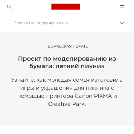
Canon Logo, back to ho
Проекты по моделированию из бумаги: в разгар лета
Пере
Canon
Мастерская творчества | Советы по фотографии и печати и руководства для покупателей
ТВОРЧЕСКАЯ ПЕЧАТЬ
Советы и технические приемы по фотографии и печати
Проект по моделированию из
бумаги: летний пикник
Узнайте, как молодая семья изготовила
игры и украшения для пикника с
помощью принтера Canon PIXMA и
Creative Park.