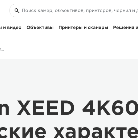
 и видео
Объективы
Принтеры и сканеры
Решения и
Технические характеристики Canon XEED 4K600STZ
n XEED 4K6
ские характ