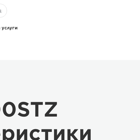
 услуги
00STZ
еристики