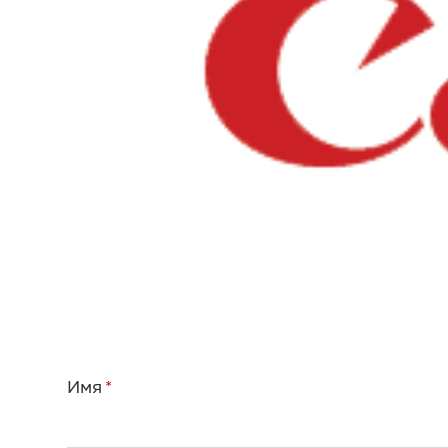
Имя
*