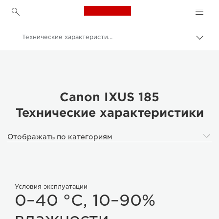
Canon Logo, back to h
Технические характеристики - IXUS 185
Пере
цепо
Canon
Цифровые камеры
IXUS 185
Canon IXUS 185
Технические характеристики
Отображать по категориям
Условия эксплуатации
0–40 °C, 10–90%
влажности