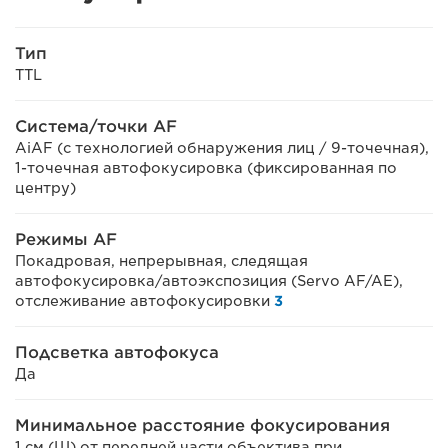
Тип
TTL
Система/точки AF
AiAF (с технологией обнаружения лиц / 9-точечная),
1-точечная автофокусировка (фиксированная по
центру)
Режимы AF
Покадровая, непрерывная, следящая
автофокусировка/автоэкспозиция (Servo AF/AE),
отслеживание автофокусировки
3
Подсветка автофокуса
Да
Минимальное расстояние фокусирования
1 см (Ш) от передней части объектива при