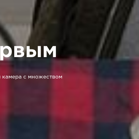
ервым
я камера с множеством