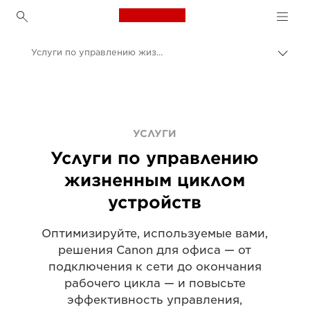
Canon Logo, back to h
Услуги по управлению жизненным циклом устройств
Пере
цепо
Canon
Решения и услуги
Услуги
УСЛУГИ
Услуги по управлению
жизненным циклом
устройств
Оптимизируйте, используемые вами,
решения Canon для офиса — от
подключения к сети до окончания
рабочего цикла — и повысьте
эффективность управления,