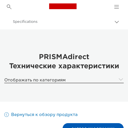
Canon Logo, back to h
Specifications
Пере
цепо
Canon
Решения и услуги
Продукты и решения для бизнеса
PRISMAdirect
Технические характеристики
Программное обеспечение для бизнеса
PRISMAdirect - Product Workflow Management
Отображать по категориям
Вернуться к обзору продукта