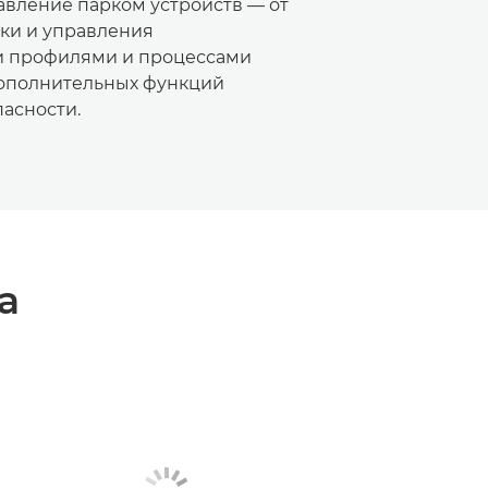
авление парком устройств — от
ки и управления
и профилями и процессами
дополнительных функций
асности.
а