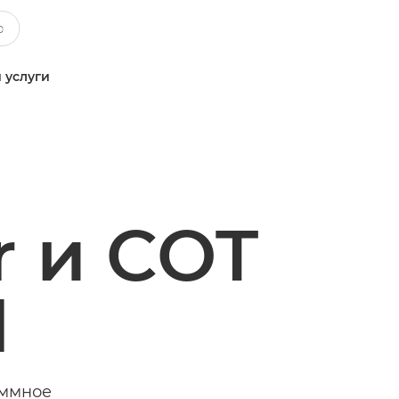
 услуги
r и COT
l
аммное