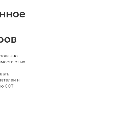
нное
ров
изованно
мости от их
вать
вателей и
ью COT