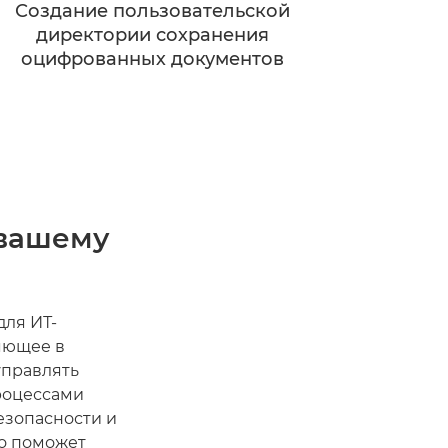
Создание пользовательской
директории сохранения
оцифрованных документов
 вашему
для ИТ-
ляющее в
управлять
роцессами
езопасности и
то поможет