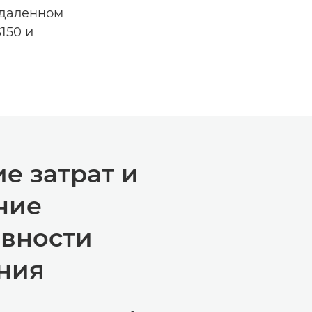
удаленном
150 и
е затрат и
ние
вности
ния