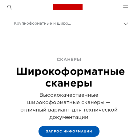
Canon Logo, back to h
Крупноформатные и широкоформатные сканеры
Пере
цепо
Canon
Решения и услуги
Продукты и решения для бизнеса
СКАНЕРЫ
Широкоформатные
Сканеры для дома и офиса
сканеры
Высококачественные
широкоформатные сканеры —
отличный вариант для технической
документации
ЗАПРОС ИНФОРМАЦИИ