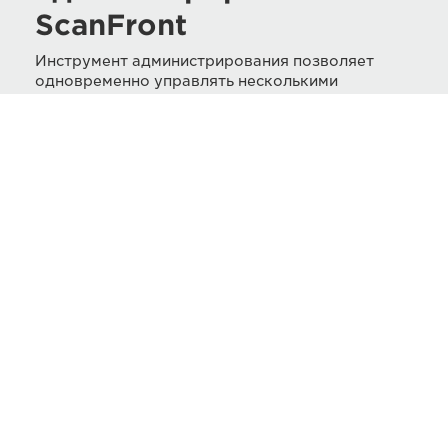
ScanFront
Инструмент администрирования позволяет
одновременно управлять несколькими
сканерами ScanFront. Можно проверять
текущее состояние сканеров ScanFront в сети,
настраивать параметры, управлять учетными
записями пользователей, выполнять резервное
копирование и восстановление данных
конфигурации.