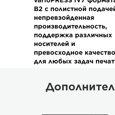
varioPRESS iV7 формат
B2 с полистной подаче
непревзойденная
производительность,
поддержка различных
носителей и
превосходное качеств
для любых задач печат
Дополнител