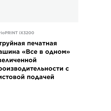
rioPRINT iX3200
труйная печатная
ашина «Все в одном»
величенной
роизводительности с
истовой подачей