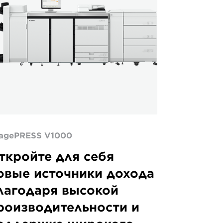
agePRESS V1000
ткройте для себя
овые источники дохода
лагодаря высокой
роизводительности и