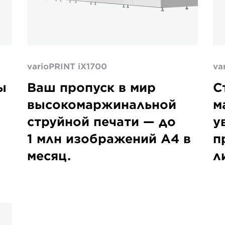
varioPRINT iX1700
va
ы
Ваш пропуск в мир
С
высокомаржинальной
м
струйной печати — до
у
1 млн изображений A4 в
п
месяц.
л