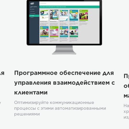
ля
Программное обеспечение для
П
управления взаимодействием с
о
клиентами
м
е
Оптимизируйте коммуникационные
На
процессы с этими автоматизированными
хр
решениями
из