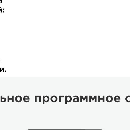
а
й:
о
и.
ьное программное 