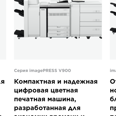
Серия imagePRESS V900
im
ля
Компактная и надежная
О
цифровая цветная
н
печатная машина,
б
разработанная для
п