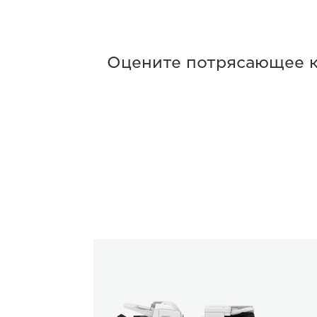
Оцените потрясающее к
imagePRESS
C270
Series