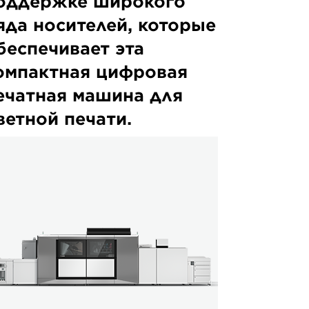
оддержке широкого
яда носителей, которые
беспечивает эта
омпактная цифровая
ечатная машина для
ветной печати.
nonVPiX_340x340_for_categorypages_12349876435