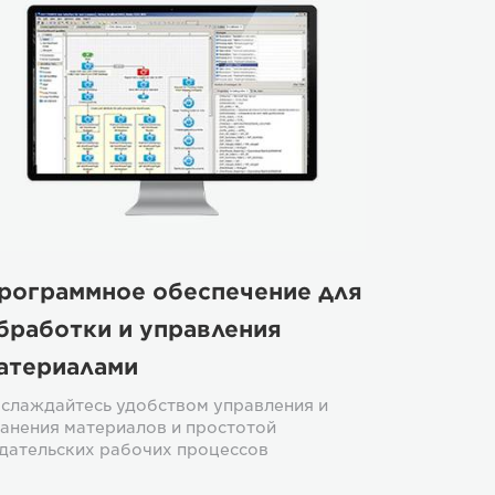
рограммное обеспечение для
бработки и управления
атериалами
слаждайтесь удобством управления и
анения материалов и простотой
дательских рабочих процессов