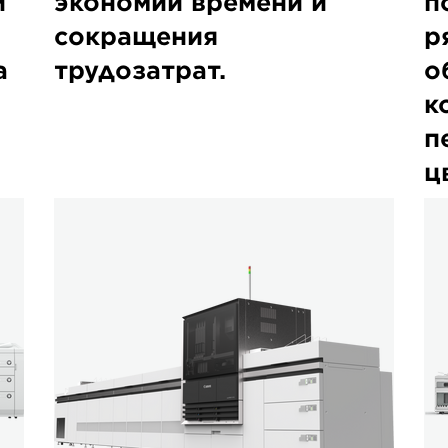
и
экономии времени и
п
сокращения
р
а
трудозатрат.
о
к
п
ц
varioPRINT
Ca
iX1700