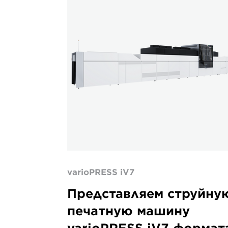
varioPRESS iV7
Представляем струйну
печатную машину