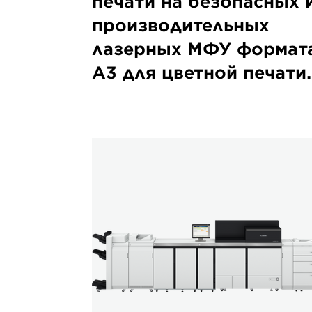
печати на безопасных 
производительных
лазерных МФУ формат
A3 для цветной печати.
imagePRESS
V1350