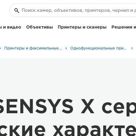
 и видео
Объективы
Принтеры и сканеры
Решения и
Принтеры и факсимильные аппараты для бизнеса
Однофункциональные принтеры - Canon Uzbekistan
SENSYS X се
ские характ