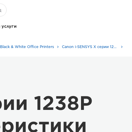
 услуги
Black & White Office Printers
Canon i-SENSYS X серии 1238p
рии 1238P
еристики