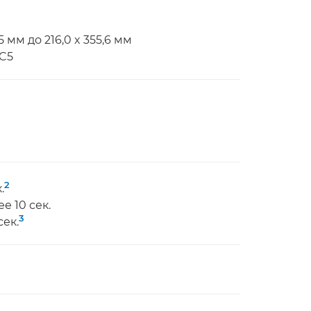
 мм до 216,0 x 355,6 мм
-C5
2
.
е 10 сек.
3
сек.