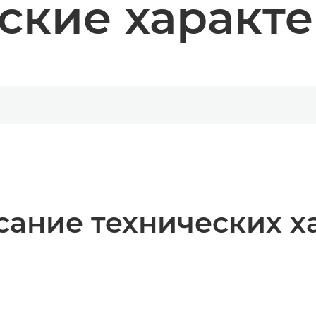
ские характ
ание технических х