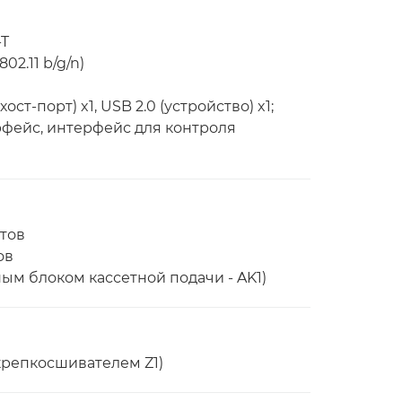
-T
2.11 b/g/n)
хост-порт) x1, USB 2.0 (устройство) x1;
фейс, интерфейс для контроля
тов
ов
ым блоком кассетной подачи - AK1)
крепкосшивателем Z1)