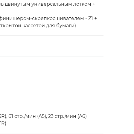
с выдвинутым универсальным лотком +
с финишером-скрепкосшивателем - Z1 +
ткрытой кассетой для бумаги)
R), 61 стр./мин (A5), 23 стр./мин (A6)
TR)