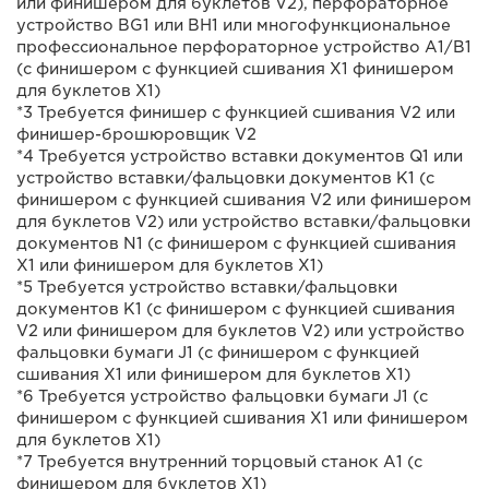
или финишером для буклетов V2), перфораторное
устройство BG1 или BH1 или многофункциональное
профессиональное перфораторное устройство A1/B1
(с финишером с функцией сшивания X1 финишером
для буклетов X1)
*3 Требуется финишер с функцией сшивания V2 или
финишер-брошюровщик V2
*4 Требуется устройство вставки документов Q1 или
устройство вставки/фальцовки документов K1 (с
финишером с функцией сшивания V2 или финишером
для буклетов V2) или устройство вставки/фальцовки
документов N1 (с финишером с функцией сшивания
X1 или финишером для буклетов X1)
*5 Требуется устройство вставки/фальцовки
документов K1 (с финишером с функцией сшивания
V2 или финишером для буклетов V2) или устройство
фальцовки бумаги J1 (с финишером с функцией
сшивания X1 или финишером для буклетов X1)
*6 Требуется устройство фальцовки бумаги J1 (с
финишером с функцией сшивания X1 или финишером
для буклетов X1)
*7 Требуется внутренний торцовый станок A1 (с
финишером для буклетов X1)