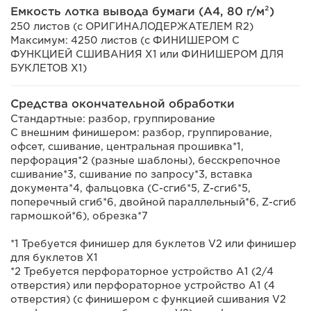
Емкость лотка вывода бумаги (A4, 80 г/м²)
250 листов (с ОРИГИНАЛОДЕРЖАТЕЛЕМ R2)
Максимум: 4250 листов (с ФИНИШЕРОМ С
ФУНКЦИЕЙ СШИВАНИЯ Х1 или ФИНИШЕРОМ ДЛЯ
БУКЛЕТОВ Х1)
Средства окончательной обработки
Стандартные: разбор, группирование
С внешним финишером: разбор, группирование,
офсет, сшивание, центральная прошивка*1,
перфорация*2 (разные шаблоны), бесскрепочное
сшивание*3, сшивание по запросу*3, вставка
документа*4, фальцовка (C-сгиб*5, Z-сгиб*5,
поперечный сгиб*6, двойной параллельный*6, Z-сгиб
гармошкой*6), обрезка*7
*1 Требуется финишер для буклетов V2 или финишер
для буклетов X1
*2 Требуется перфораторное устройство A1 (2/4
отверстия) или перфораторное устройство A1 (4
отверстия) (с финишером с функцией сшивания V2