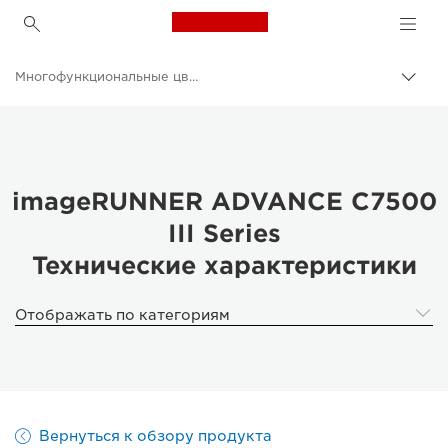
Canon Logo, back to h
Многофункциональные цветные принтеры
Пере
цепо
Canon
Решения и услуги
Продукты и решения для бизнеса
imageRUNNER ADVANCE C7500
III Series
Принтеры и факсимильные аппараты для бизнеса
Технические характеристики
Многофункциональные принтеры - Принтеры «Все в одном»
Отображать по категориям
Вернуться к обзору продукта